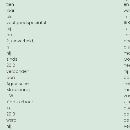
tien
en
jaar
wo
als
In
vastgoedspecialist
19
bij
is
de
Jo
Rijksoverheid,
be
is
als
hij
ma
sinds
Oo
2012
ne
verbonden
hij
aan
da
Agrarische
he
Makelaardij
mel
J.W.
va
Kloosterboer.
zijn
In
ou
2019
aa
werd
de
hij
Vel