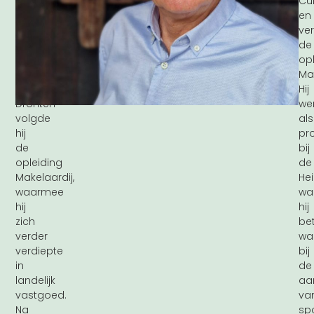
het
Cul
landelijk
en
gebied.
ve
Aan
de
de
opl
Agrarische
Mak
Hogeschool
Hij
Dronten
we
volgde
als
hij
pro
de
bij
opleiding
de
Makelaardij,
Hei
waarmee
wa
hij
hij
zich
be
verder
wa
verdiepte
bij
in
de
landelijk
aa
vastgoed.
va
Na
sp