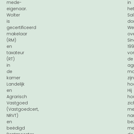
mede-
in
eigenaar.
he
Wolter
Sa
is
do
gecertificeerd
We
makelaar
ove
(RM)
Si
en
19
taxateur
vo
(RT)
de
in
ag
de
ma
kamer
zijn
Landelijk
hoo
en
Hij
Agrarisch
ho
Vastgoed
zic
(Vastgoedcert,
me
NRVT)
na
en
be
beëdigd
me