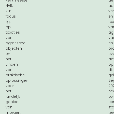
Rentmeester
de
NVR.
aa
Zijn
ve
focus
en
ligt
tax
op
va
taxaties
ag
van
va
agrarische
en
objecten
pr
en
ev
het
ad
vinden
op
van
dit
praktische
ge
oplossingen
Be
voor
20
het
hee
landelijk
Jo
gebied
ee
van
st
morgen.
te